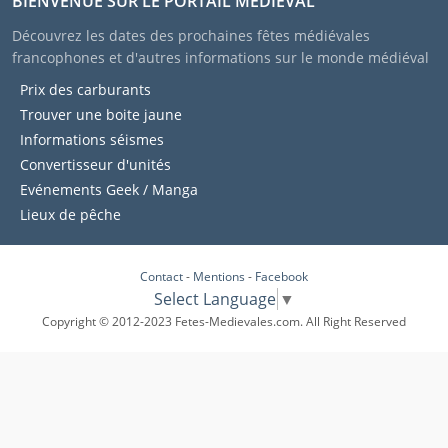
BIENVENUE SUR LE PORTAIL MÉDIÉVAL
Découvrez les dates des prochaines fêtes médiévales
francophones et d'autres informations sur le monde médiéval
Prix des carburants
Trouver une boite jaune
Informations séismes
Convertisseur d'unités
Evénements Geek / Manga
Lieux de pêche
Contact
-
Mentions
-
Facebook
Select Language
▼
Copyright © 2012-2023 Fetes-Medievales.com. All Right Reserved