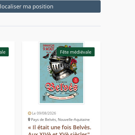
ocaliser ma position
ale
Fête médiévale
Le 09/08/2026
Pays de Belvès, Nouvelle-Aquitaine
« Il était une fois Belvès.
Aux XIVè et XVè siècles"