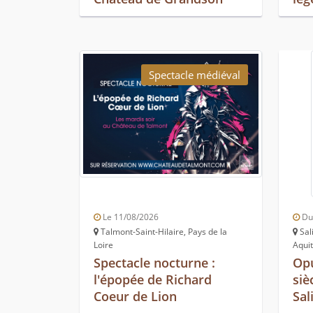
Spectacle médiéval
Le 11/08/2026
Du 
Talmont-Saint-Hilaire, Pays de la
Sal
Loire
Aqui
Spectacle nocturne :
Op
l'épopée de Richard
siè
Coeur de Lion
Sal