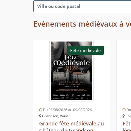
Evénements médiévaux à v
Fête médiévale
Du 08/08/2026 au 09/08/2026
Du 
Grandson, Vaud
Cam
Grande fête médiévale au
Fêt
Château de Grandson
lég