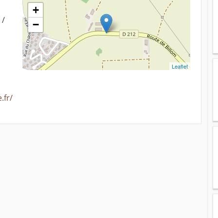
+
 /
−
Leaflet
.fr/