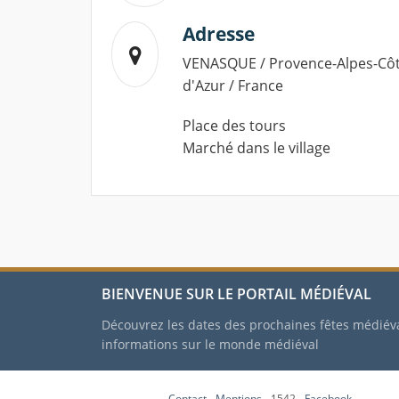
Adresse
VENASQUE / Provence-Alpes-Cô
d'Azur / France
Place des tours
Marché dans le village
BIENVENUE SUR LE PORTAIL MÉDIÉVAL
Découvrez les dates des prochaines fêtes médiév
informations sur le monde médiéval
Contact
-
Mentions
- 1542 -
Facebook