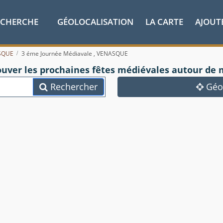
ECHERCHE
GÉOLOCALISATION
LA CARTE
AJOUT
SQUE
3 éme Journée Médiavale , VENASQUE
ouver les prochaines fêtes médiévales autour de 
Rechercher
Géol