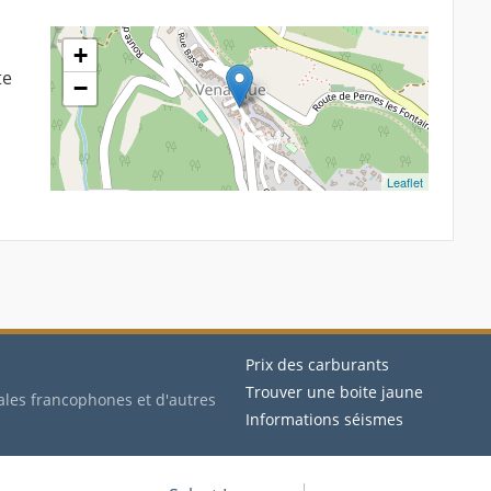
+
te
−
Leaflet
Prix des carburants
Trouver une boite jaune
ales francophones et d'autres
Informations séismes