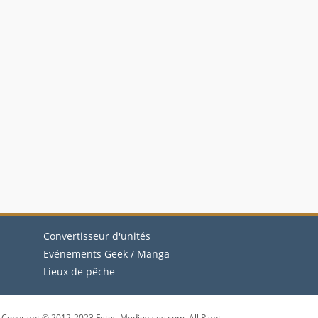
Convertisseur d'unités
Evénements Geek / Manga
Lieux de pêche
Copyright © 2012-2023 Fetes-Medievales.com. All Right