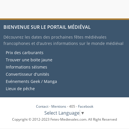
BIENVENUE SUR LE PORTAIL MÉDIÉVAL
Découvrez les dates des prochaines fêtes médiévales
francophones et d'autres informations sur le monde médiéval
Prix des carburants
Trouver une boite jaune
Informations séismes
Convertisseur d'unités
Evénements Geek / Manga
Lieux de pêche
Contact
-
Mentions
- 405 -
Facebook
Select Language
▼
Copyright © 2012-2023 Fetes-Medievales.com. All Right Reserved