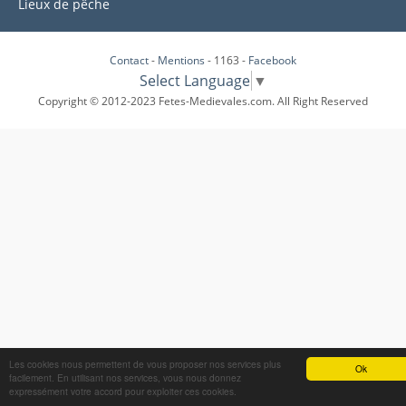
Lieux de pêche
Contact
-
Mentions
- 1163 -
Facebook
Select Language
▼
Copyright © 2012-2023 Fetes-Medievales.com. All Right Reserved
Les cookies nous permettent de vous proposer nos services plus
Ok
facilement. En utilisant nos services, vous nous donnez
expressément votre accord pour exploiter ces cookies.