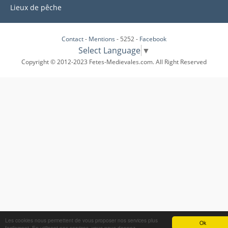
Lieux de pêche
Contact
-
Mentions
- 5252 -
Facebook
Select Language
▼
Copyright © 2012-2023 Fetes-Medievales.com. All Right Reserved
Les cookies nous permettent de vous proposer nos services plus
Ok
facilement. En utilisant nos services, vous nous donnez