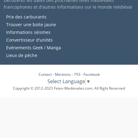
Découvrez les dates des prochaines fêtes médiévales
francophones et d'autres informations sur le monde médiéval
Prix des carburants
Trouver une boite jaune
Informations séismes
Convertisseur d'unités
Evénements Geek / Manga
Lieux de pêche
Contact
-
Mentions
- 793 -
Facebook
Select Language
▼
Copyright © 2012-2023 Fetes-Medievales.com. All Right Reserved