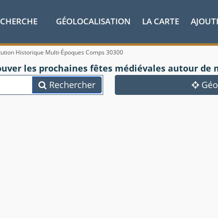
ECHERCHE
GÉOLOCALISATION
LA CARTE
AJOUT
ution Historique Multi-Époques Comps 30300
ouver les prochaines fêtes médiévales autour de 
Rechercher
Géol