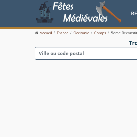
R
Accueil
France
Occitanie
Comps
5ème Reconstit
Tr