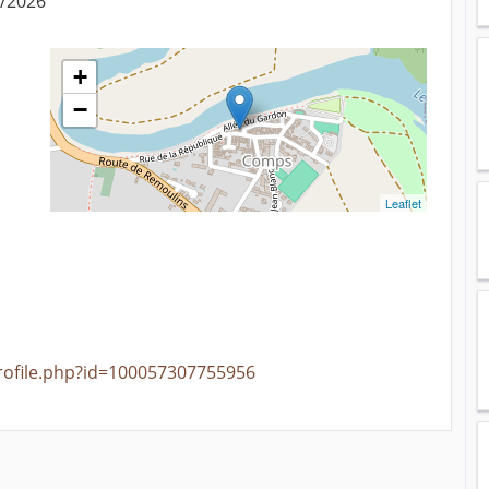
9/2026
+
−
Leaflet
rofile.php?id=100057307755956