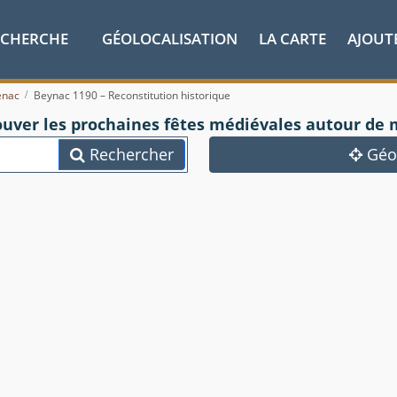
ECHERCHE
GÉOLOCALISATION
LA CARTE
AJOUT
enac
Beynac 1190 – Reconstitution historique
ouver les prochaines fêtes médiévales autour de 
Rechercher
Géol