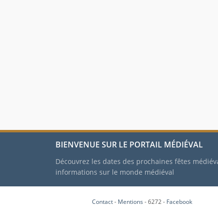
BIENVENUE SUR LE PORTAIL MÉDIÉVAL
Découvrez les dates des prochaines fêtes médiév
informations sur le monde médiéval
Contact
-
Mentions
- 6272 -
Facebook