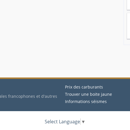
Prix des carburants
Trouver une boite jaune
ales francophones et d'autres
Informations séismes
Select Language
▼