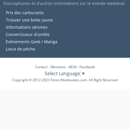
francophones et d'autres informations sur le monde médiéval
Prix des carburants
Trouver une boite jaune
Informations séismes
Convertisseur d'unités
Evénements Geek / Manga
Lieux de pêche
Contact
-
Mentions
- 4834 -
Facebook
Select Language
▼
Copyright © 2012-2023 Fetes-Medievales.com. All Right Reserved