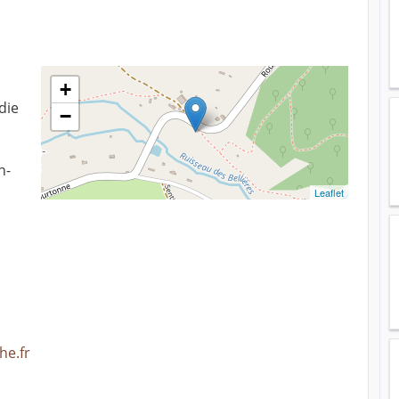
+
die
−
n-
Leaflet
he.fr