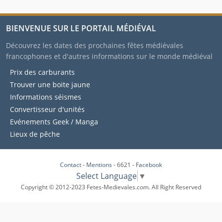
BIENVENUE SUR LE PORTAIL MÉDIÉVAL
Découvrez les dates des prochaines fêtes médiévales
francophones et d'autres informations sur le monde médiéval
Prix des carburants
Trouver une boite jaune
Informations séismes
Convertisseur d'unités
Evénements Geek / Manga
Lieux de pêche
Contact
-
Mentions
- 6621 -
Facebook
Select Language
▼
Copyright © 2012-2023 Fetes-Medievales.com. All Right Reserved