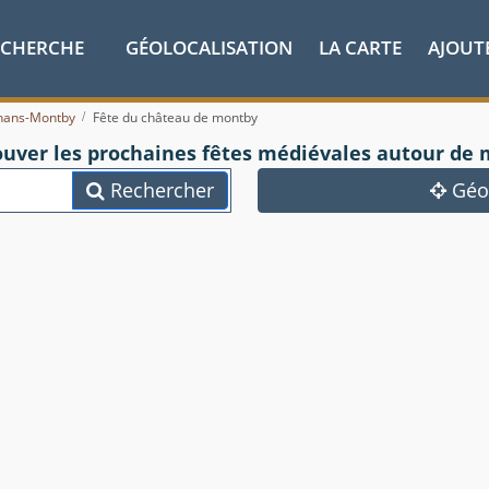
ECHERCHE
GÉOLOCALISATION
LA CARTE
AJOUT
nans-Montby
Fête du château de montby
ouver les prochaines fêtes médiévales autour de 
Rechercher
Géol