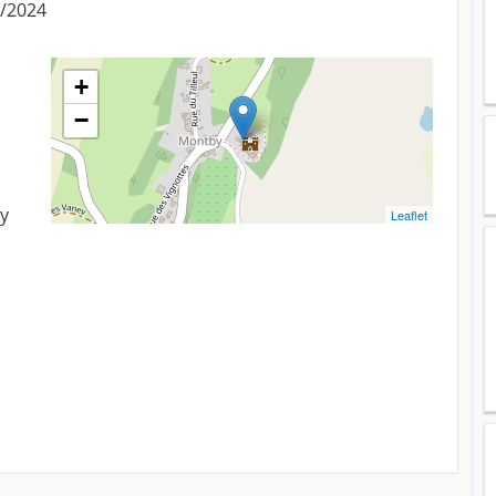
7/2024
+
−
y
Leaflet