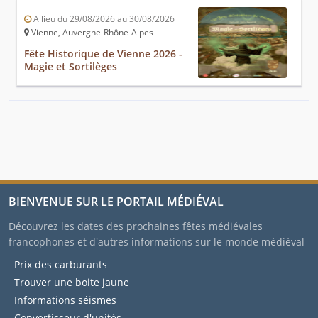
A lieu du 29/08/2026 au 30/08/2026
Vienne, Auvergne-Rhône-Alpes
Fête Historique de Vienne 2026 -
Magie et Sortilèges
BIENVENUE SUR LE PORTAIL MÉDIÉVAL
Découvrez les dates des prochaines fêtes médiévales
francophones et d'autres informations sur le monde médiéval
Prix des carburants
Trouver une boite jaune
Informations séismes
Convertisseur d'unités