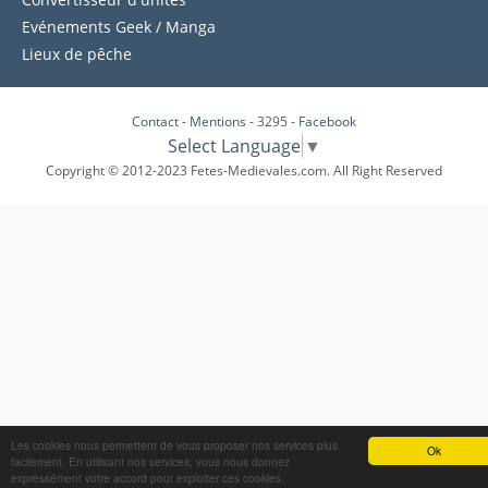
Evénements Geek / Manga
Lieux de pêche
Contact
-
Mentions
- 3295 -
Facebook
Select Language
▼
Copyright © 2012-2023 Fetes-Medievales.com. All Right Reserved
Les cookies nous permettent de vous proposer nos services plus
Ok
facilement. En utilisant nos services, vous nous donnez
expressément votre accord pour exploiter ces cookies.