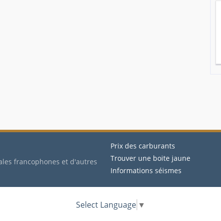
Prix des carburants
Trouver une boite jaune
ales francophones et d'autres
Informations séismes
Select Language
▼