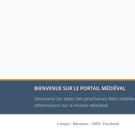
BIENVENUE SUR LE PORTAIL MÉDIÉVAL
Découvrez les dates des prochaines fêtes médiév
informations sur le monde médiéval
Contact
-
Mentions
- 5969 -
Facebook