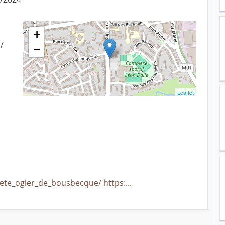
+
/
−
Leaflet
ete_ogier_de_bousbecque/ https:...