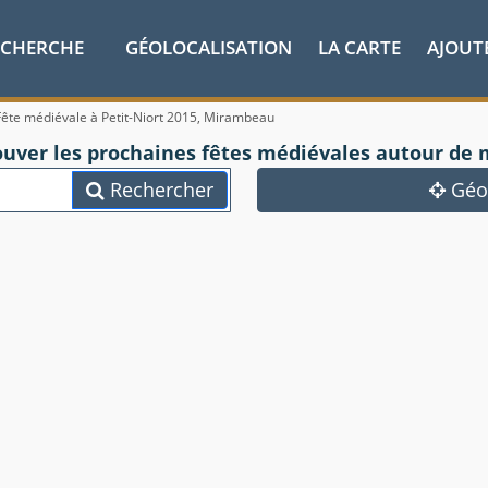
ECHERCHE
GÉOLOCALISATION
LA CARTE
AJOUT
Fête médiévale à Petit-Niort 2015, Mirambeau
ouver les prochaines fêtes médiévales autour de 
Rechercher
Géol