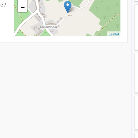
e /
−
Leaflet