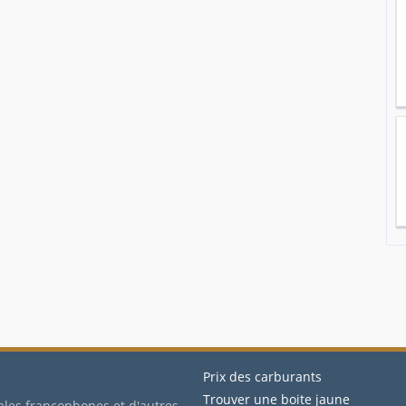
Prix des carburants
Trouver une boite jaune
ales francophones et d'autres