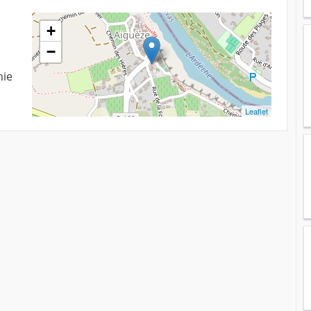
+
−
nie
Leaflet