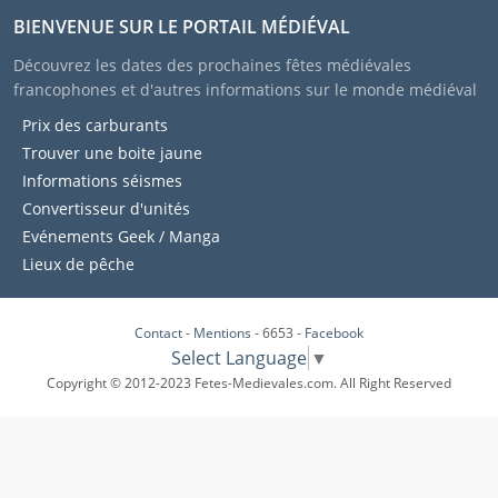
BIENVENUE SUR LE PORTAIL MÉDIÉVAL
Découvrez les dates des prochaines fêtes médiévales
francophones et d'autres informations sur le monde médiéval
Prix des carburants
Trouver une boite jaune
Informations séismes
Convertisseur d'unités
Evénements Geek / Manga
Lieux de pêche
Contact
-
Mentions
- 6653 -
Facebook
Select Language
▼
Copyright © 2012-2023 Fetes-Medievales.com. All Right Reserved