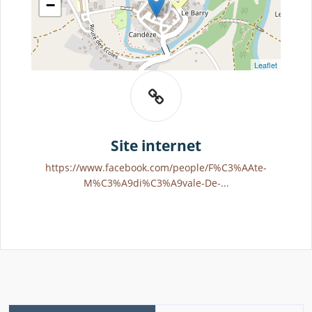
−
Leaflet
Site internet
https://www.facebook.com/people/F%C3%AAte-
M%C3%A9di%C3%A9vale-De-...