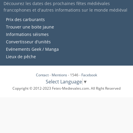
Découvrez les dates des prochaines fêtes médiévales
francophones et d'autres informations sur le monde médiéval
Prix des carburants
Trouver une boite jaune
Informations séismes
Convertisseur d'unités
Evénements Geek / Manga
Lieux de pêche
Contact
-
Mentions
- 1546 -
Facebook
Select Language
▼
Copyright © 2012-2023 Fetes-Medievales.com. All Right Reserved