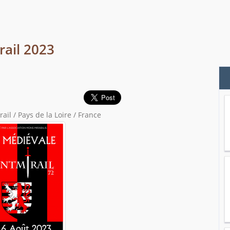
ail 2023
il / Pays de la Loire / France