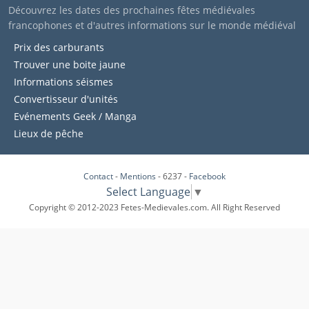
Découvrez les dates des prochaines fêtes médiévales
francophones et d'autres informations sur le monde médiéval
Prix des carburants
Trouver une boite jaune
Informations séismes
Convertisseur d'unités
Evénements Geek / Manga
Lieux de pêche
Contact
-
Mentions
- 6237 -
Facebook
Select Language
▼
Copyright © 2012-2023 Fetes-Medievales.com. All Right Reserved