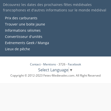
Découvrez les dates des prochaines fêtes médiévales
francophones et d'autres informations sur le monde médiéval
Prix des carburants
Trouver une boite jaune
Informations séismes
Convertisseur d'unités
Evénements Geek / Manga
Lieux de pêche
Contact
-
Mentions
- 3726 -
Facebook
Select Language
▼
Copyright © 2012-2023 Fetes-Medievales.com. All Right Reserved