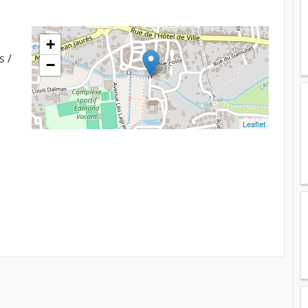
+
s /
−
Leaflet