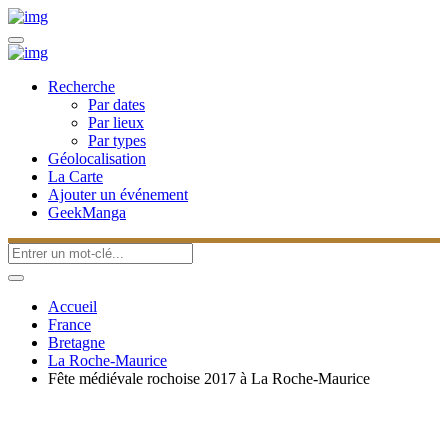
Recherche
Par dates
Par lieux
Par types
Géolocalisation
La Carte
Ajouter un événement
GeekManga
Accueil
France
Bretagne
La Roche-Maurice
Fête médiévale rochoise 2017 à La Roche-Maurice