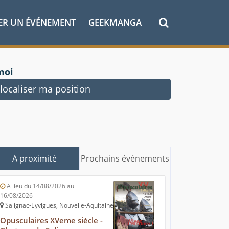
ER UN ÉVÉNEMENT
GEEKMANGA
moi
ocaliser ma position
A proximité
Prochains événements
A lieu du 14/08/2026 au
16/08/2026
Salignac-Eyvigues, Nouvelle-Aquitaine
Opusculaires XVeme siècle -