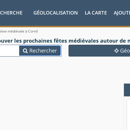
ECHERCHE
GÉOLOCALISATION
LA CARTE
AJOUT
otive médiévale à Cornil
ouver les prochaines fêtes médiévales autour de 
Rechercher
Géol