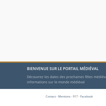
BIENVENUE SUR LE PORTAIL MÉDIÉVAL
Découvrez les dates des prochaines fêtes médiév
informations sur le monde médiéval
Contact
-
Mentions
- 917 -
Facebook