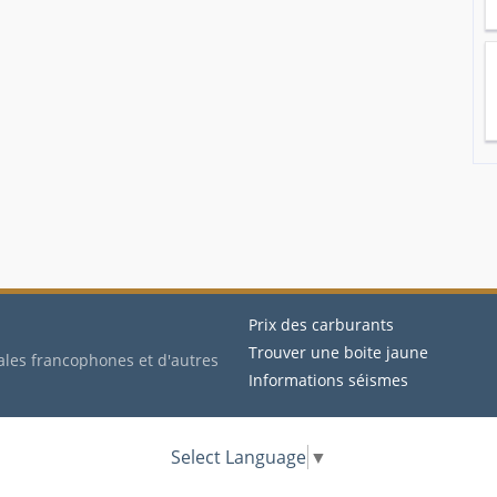
Prix des carburants
Trouver une boite jaune
ales francophones et d'autres
Informations séismes
Select Language
▼