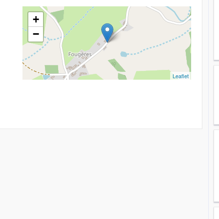
+
−
Leaflet