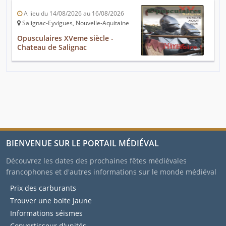
A lieu du 14/08/2026 au 16/08/2026
Salignac-Eyvigues, Nouvelle-Aquitaine
Opusculaires XVeme siècle -
Chateau de Salignac
BIENVENUE SUR LE PORTAIL MÉDIÉVAL
Découvrez les dates des prochaines fêtes médiévales
francophones et d'autres informations sur le monde médiéval
Prix des carburants
Trouver une boite jaune
Informations séismes
Convertisseur d'unités