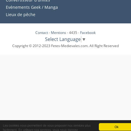
Evénements Geek / Manga
Lieux de pêche
Contact
-
Mentions
- 4435 -
Facebook
Select Language
▼
Copyright © 2012-2023 Fetes-Medievales.com. All Right Reserved
Les cookies nous permettent de vous proposer nos services plus
Ok
facilement. En utilisant nos services, vous nous donnez