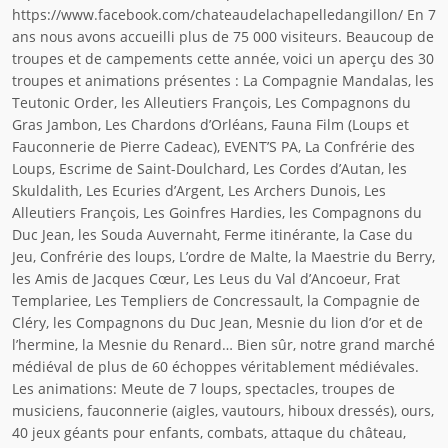
https://www.facebook.com/chateaudelachapelledangillon/ En 7
ans nous avons accueilli plus de 75 000 visiteurs. Beaucoup de
troupes et de campements cette année, voici un aperçu des 30
troupes et animations présentes : La Compagnie Mandalas, les
Teutonic Order, les Alleutiers François, Les Compagnons du
Gras Jambon, Les Chardons d’Orléans, Fauna Film (Loups et
Fauconnerie de Pierre Cadeac), EVENT’S PA, La Confrérie des
Loups, Escrime de Saint-Doulchard, Les Cordes d’Autan, les
Skuldalith, Les Ecuries d’Argent, Les Archers Dunois, Les
Alleutiers François, Les Goinfres Hardies, les Compagnons du
Duc Jean, les Souda Auvernaht, Ferme itinérante, la Case du
Jeu, Confrérie des loups, L’ordre de Malte, la Maestrie du Berry,
les Amis de Jacques Cœur, Les Leus du Val d’Ancoeur, Frat
Templariee, Les Templiers de Concressault, la Compagnie de
Cléry, les Compagnons du Duc Jean, Mesnie du lion d’or et de
l’hermine, la Mesnie du Renard… Bien sûr, notre grand marché
médiéval de plus de 60 échoppes véritablement médiévales.
Les animations: Meute de 7 loups, spectacles, troupes de
musiciens, fauconnerie (aigles, vautours, hiboux dressés), ours,
40 jeux géants pour enfants, combats, attaque du château,