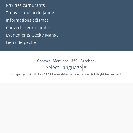
Prix des carburants
Trouver une boite jaune
Informations séismes
Convertisseur d'unités
Evénements Geek / Manga
Lieux de pêche
Contact
-
Mentions
- 369 -
Facebook
Select Language
▼
Copyright © 2012-2023 Fetes-Medievales.com. All Right Reserved