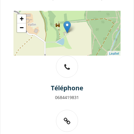
+
−
Leaflet
Téléphone
0684419831