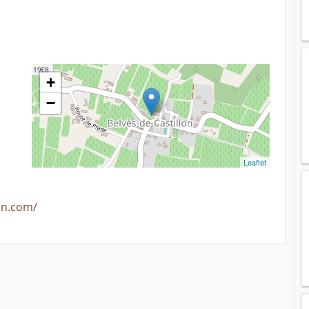
+
−
Leaflet
lon.com/