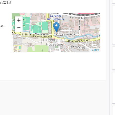
5/2013
+
ce-
−
Leaflet