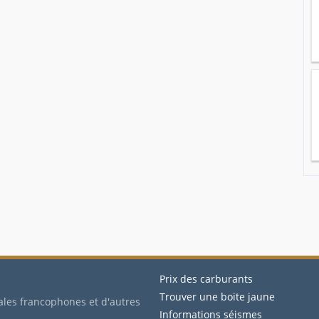
Prix des carburants
Trouver une boite jaune
ales francophones et d'autres
Informations séismes