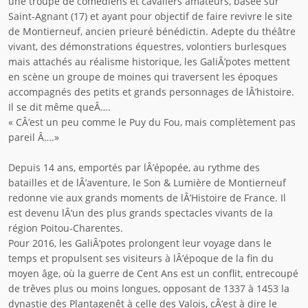
une troupe de comédiens et cavaliers amateurs, basée sur
Saint-Agnant (17) et ayant pour objectif de faire revivre le site
de Montierneuf, ancien prieuré bénédictin. Adepte du théâtre
vivant, des démonstrations équestres, volontiers burlesques
mais attachés au réalisme historique, les GaliÂ’potes mettent
en scène un groupe de moines qui traversent les époques
accompagnés des petits et grands personnages de lÂ’histoire.
Il se dit même queÂ….
« CÂ’est un peu comme le Puy du Fou, mais complètement pas
pareil Â….»
Depuis 14 ans, emportés par lÂ’épopée, au rythme des
batailles et de lÂ’aventure, le Son & Lumière de Montierneuf
redonne vie aux grands moments de lÂ’Histoire de France. Il
est devenu lÂ’un des plus grands spectacles vivants de la
région Poitou-Charentes.
Pour 2016, les GaliÂ’potes prolongent leur voyage dans le
temps et propulsent ses visiteurs à lÂ’époque de la fin du
moyen âge, où la guerre de Cent Ans est un conflit, entrecoupé
de trêves plus ou moins longues, opposant de 1337 à 1453 la
dynastie des Plantagenêt à celle des Valois, cÂ’est à dire le