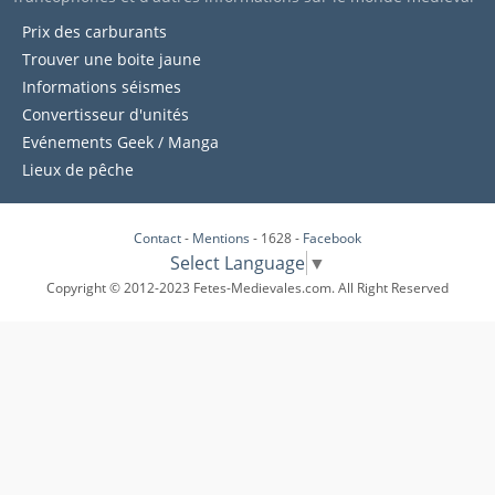
Prix des carburants
Trouver une boite jaune
Informations séismes
Convertisseur d'unités
Evénements Geek / Manga
Lieux de pêche
Contact
-
Mentions
- 1628 -
Facebook
Select Language
▼
Copyright © 2012-2023 Fetes-Medievales.com. All Right Reserved