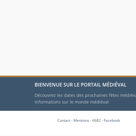
BIENVENUE SUR LE PORTAIL MÉDIÉVAL
Découvrez les dates des prochaines fêtes médiév
informations sur le monde médiéval
Contact
-
Mentions
- 6682 -
Facebook