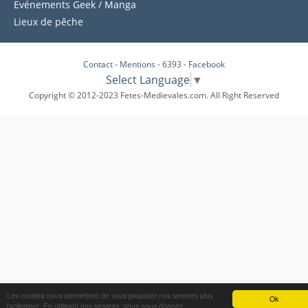
Evénements Geek / Manga
Lieux de pêche
Contact
-
Mentions
- 6393 -
Facebook
Select Language
▼
Copyright © 2012-2023 Fetes-Medievales.com. All Right Reserved
Les cookies nous permettent de vous proposer nos services plus
Ok
facilement. En utilisant nos services, vous nous donnez