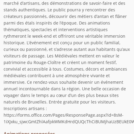
marché d’artisans, des démonstrations de savoir‑faire et des
stands authentiques. Le public pourra y rencontrer des
créateurs passionnés, découvrir des métiers d’antan et flâner
parmi des étals inspirés de l’époque. Des animations
thématiques, spectacles et interventions artistiques
rythmeront le week‑end et offriront une véritable immersion
historique. L’événement est conçu pour un public familial,
curieux ou passionné, et s’adresse autant aux habitants qu’aux
visiteurs de passage. Les Médiévales mettent en valeur le
patrimoine du Rouge‑Cloître et créent un moment festif,
convivial et accessible à tous. Costumes, décors et ambiances
médiévales contribuent à une atmosphère vivante et
immersive. Ce rendez‑vous souhaite devenir un événement
annuel incontournable dans la région. Une belle occasion de
voyager dans le temps au cœur d’un des plus beaux sites
naturels de Bruxelles. Entrée gratuite pour les visiteurs.
Inscriptions artisans :
https://forms.office.com/Pages/ResponsePage.aspx?id=8sM-
1iXJxku_sjwcGmtZhlAafpkWMKdHrdQUQcThCiBUMjhaUzBEUkE