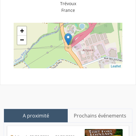
Trévoux
France
+
−
Leaflet
A proximité
Prochains événements