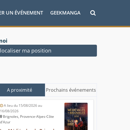
ER UN ÉVÉNEMENT
GEEKMANGA
moi
ocaliser ma position
A proximité
Prochains événements
A lieu du 15/08/2026 au
16/08/2026
Brignoles, Provence-Alpes-Côte
d'Azur