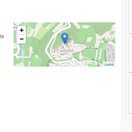
+
te
−
Leaflet