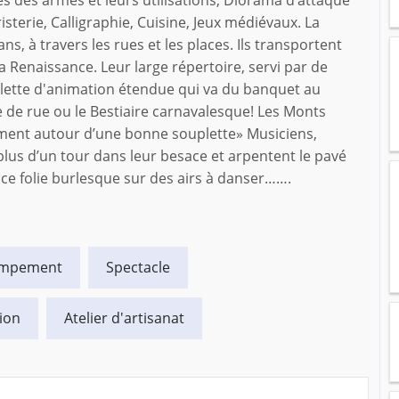
s des armes et leurs utilisations, Diorama d’attaque
isterie, Calligraphie, Cuisine, Jeux médiévaux. La
ns, à travers les rues et les places. Ils transportent
 Renaissance. Leur large répertoire, servi par de
lette d'animation étendue qui va du banquet au
e de rue ou le Bestiaire carnavalesque! Les Monts
pement autour d’une bonne souplette» Musiciens,
plus d’un tour dans leur besace et arpentent le pavé
ce folie burlesque sur des airs à danser…….
mpement
Spectacle
ion
Atelier d'artisanat