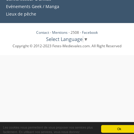
Evénements Geek / Manga
Lieux de pêche
Contact
-
Mentions
- 2508 -
Facebook
Select Language
▼
Copyright © 2012-2023 Fetes-Medievales.com. All Right Reserved
Les cookies nous permettent de vous proposer nos services plus
Ok
facilement. En utilisant nos services, vous nous donnez