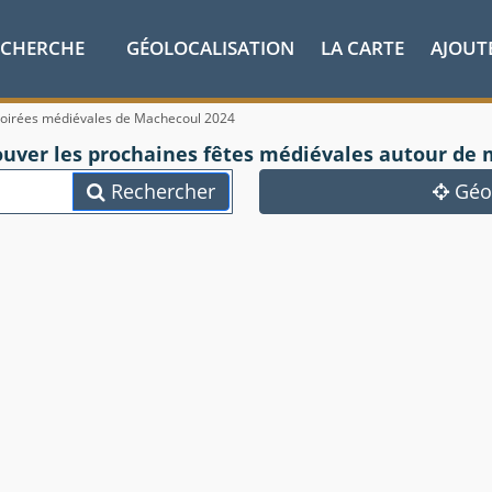
ECHERCHE
GÉOLOCALISATION
LA CARTE
AJOUT
soirées médiévales de Machecoul 2024
ouver les prochaines fêtes médiévales autour de 
Rechercher
Géol