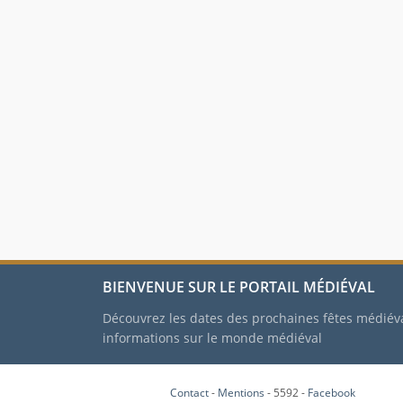
BIENVENUE SUR LE PORTAIL MÉDIÉVAL
Découvrez les dates des prochaines fêtes médiév
informations sur le monde médiéval
Contact
-
Mentions
- 5592 -
Facebook