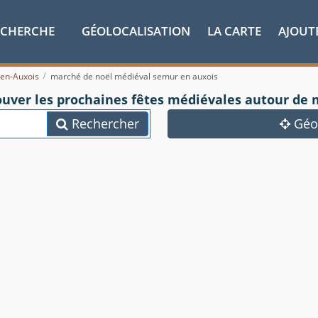
ECHERCHE
GÉOLOCALISATION
LA CARTE
AJOUT
en-Auxois
marché de noël médiéval semur en auxois
ouver les prochaines fêtes médiévales autour de 
Rechercher
Géol