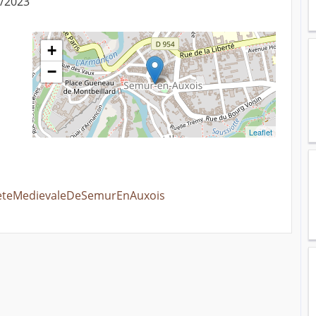
2/2023
+
−
Leaflet
FeteMedievaleDeSemurEnAuxois