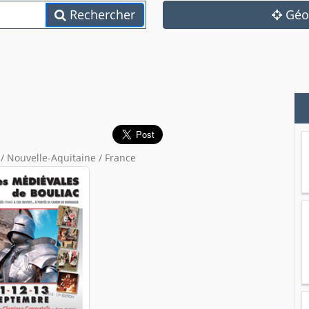
Rechercher
Géol
/ Nouvelle-Aquitaine / France