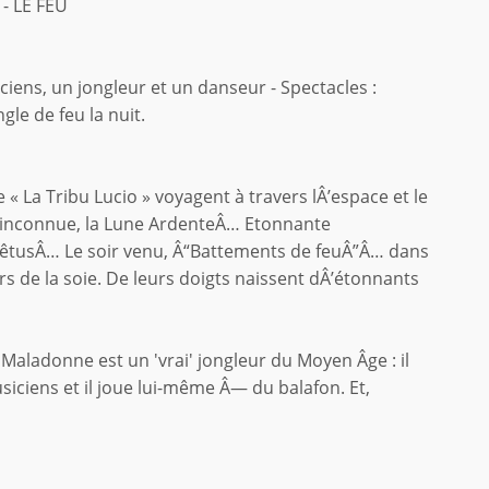
- LE FEU
iens, un jongleur et un danseur - Spectacles :
le de feu la nuit.
 « La Tribu Lucio » voyagent à travers lÂ’espace et le
et inconnue, la Lune ArdenteÂ… Etonnante
vêtusÂ… Le soir venu, Â“Battements de feuÂ”Â… dans
s de la soie. De leurs doigts naissent dÂ’étonnants
- Maladonne est un 'vrai' jongleur du Moyen Âge : il
iciens et il joue lui-même Â— du balafon. Et,