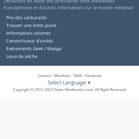
Découvrez les dates des prochaines fêtes médiévales
francophones et d'autres informations sur le monde médiéval
Prix des carburants
Trouver une boite jaune
Informations séismes
Convertisseur d'unités
Evénements Geek / Manga
Lieux de pêche
Contact
-
Mentions
- 5844 -
Facebook
Select Language
▼
Copyright © 2012-2023 Fetes-Medievales.com. All Right Reserved