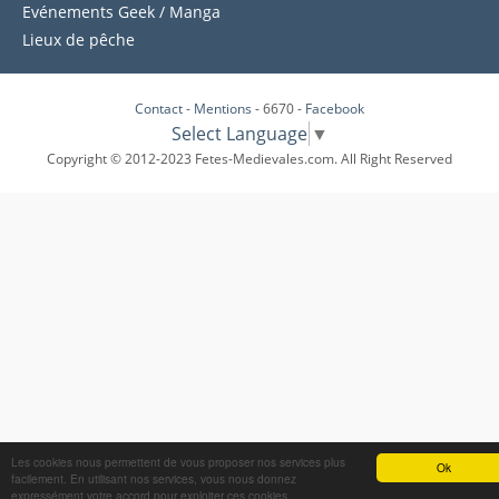
Evénements Geek / Manga
Lieux de pêche
Contact
-
Mentions
- 6670 -
Facebook
Select Language
▼
Copyright © 2012-2023 Fetes-Medievales.com. All Right Reserved
Les cookies nous permettent de vous proposer nos services plus
Ok
facilement. En utilisant nos services, vous nous donnez
expressément votre accord pour exploiter ces cookies.