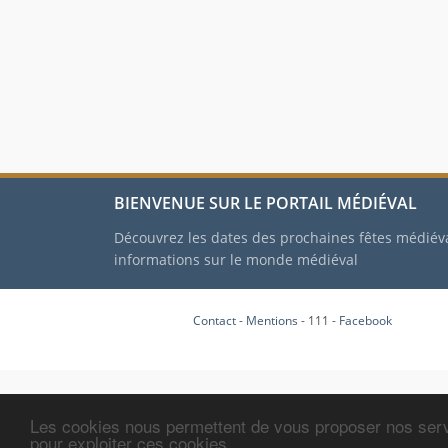
BIENVENUE SUR LE PORTAIL MÉDIÉVAL
Découvrez les dates des prochaines fêtes médiév
informations sur le monde médiéval
Contact
-
Mentions
- 111 -
Facebook
Les cookies nous permettent de vous proposer nos serv
pour exploiter ces cookies.