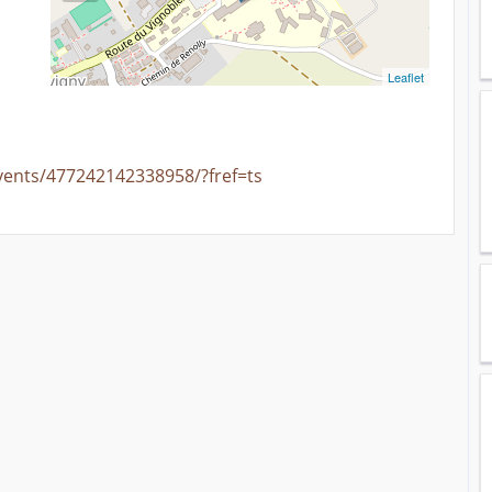
Leaflet
vents/477242142338958/?fref=ts