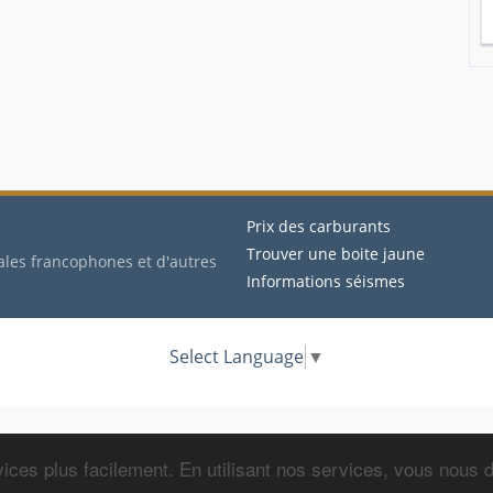
Prix des carburants
Trouver une boite jaune
ales francophones et d'autres
Informations séismes
Select Language
▼
ices plus facilement. En utilisant nos services, vous nous