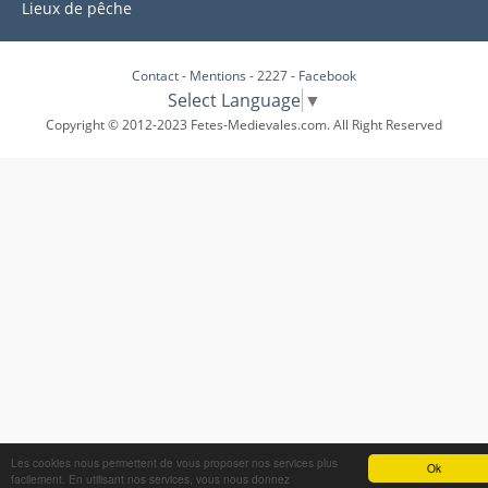
Lieux de pêche
Contact
-
Mentions
- 2227 -
Facebook
Select Language
▼
Copyright © 2012-2023 Fetes-Medievales.com. All Right Reserved
Les cookies nous permettent de vous proposer nos services plus
Ok
facilement. En utilisant nos services, vous nous donnez