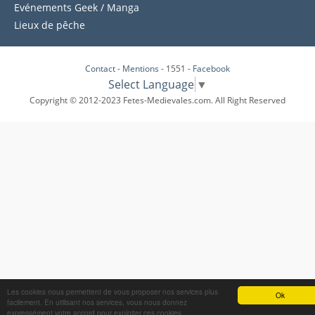
Evénements Geek / Manga
Lieux de pêche
Contact
-
Mentions
- 1551 -
Facebook
Select Language
▼
Copyright © 2012-2023 Fetes-Medievales.com. All Right Reserved
Les cookies nous permettent de vous proposer nos services plus
Ok
facilement. En utilisant nos services, vous nous donnez
expressément votre accord pour exploiter ces cookies.